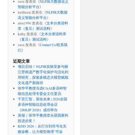
susu
发表在《
NLPIR大数据语义
智能分析平台
》
leelihezai
发表在《
NLPIR大数据
语义智能分析平台
》
alon1996
发表在《
文本分类语料
库（复旦）测试语料
》
kethy
发表在《
文本分类语料库
（复旦）测试语料
》
susu
发表在《
Contact Us/联系我
们
》
近期文章
项目启动！NLPIR实验室参与丽
江壁画遗产数字化保护与活化利
用研究，探索多模态大模型赋能
文化遗产新路径
张华平教授当选CAAI多语种智
能信息处理专委会主任委员
千言汇智，算绘未来 | 2026全国
多语种智能信息处理会议
（IMLIP 2026）成功举办
喜报｜张华平教授牵头获国家科
技进步奖！
KDD 2026：从打分到符号化失
败诊断，让大模型推理”可诊