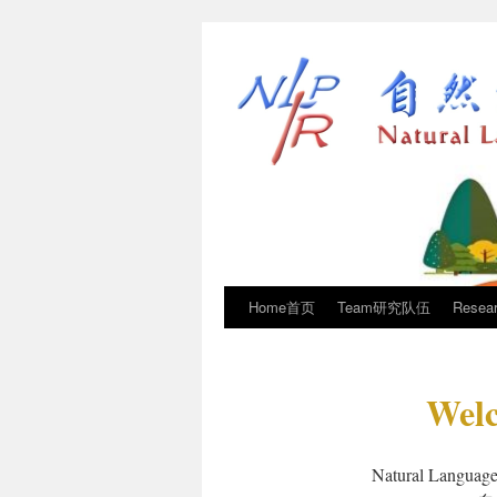
Home首页
Team研究队伍
Rese
Welc
Natural Language