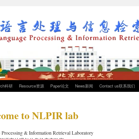
arch科研
Resource资源
Paper论文
News新闻
Contact us联系我们
ome to NLPIR lab
 Processing & Information Retrieval Laboratory