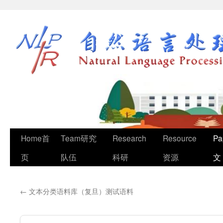
Home首
Team研究
Research
Resource
Pa
页
队伍
科研
资源
文
←
文本分类语料库（复旦）测试语料