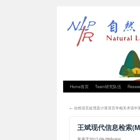
Home首页
Team研究队伍
Rese
←
自然语言处理及计算语言学相关术语中
王斌现代信息检索(Modern
发表于
2017-09-28
由
nlpir