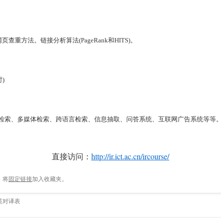
网页查重方法。链接分析算法
(PageRank
和
HITS)
。
)
L检索、多媒体检索、跨语言检索、信息抽取、问答系统、互联网广告系统等等
直接访问：
http://ir.ict.ac.cn/ircourse/
。将
固定链接
加入收藏夹。
英对译表