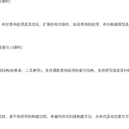
2
课时
)
。布尔查询处理及其优化。扩展的布尔操作。短语查询的处理。布尔检索模型及
排索引
(3
课时
)
据结构
(
哈希表、二叉树等
)
。支持通配查询处理的索引结构。支持拼写或发音纠
过程。基于块排序的构建过程。单遍内存式扫描构建方法。分布式及动态索引方