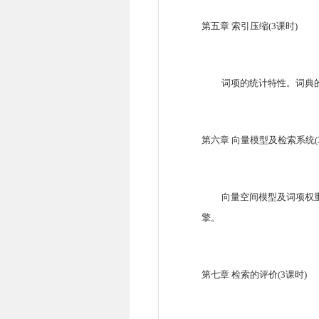
第五章
索引压缩
(3
课时
)
词项的统计特性。词典
第六章
向量模型及检索系统
(
向量空间模型及词项权
擎。
第七章
检索的评价
(3
课时
)