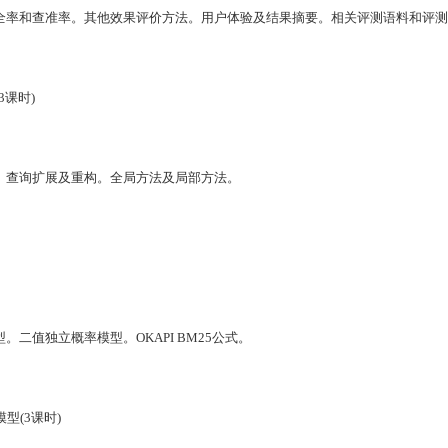
全率和查准率。其他效果评价方法。用户体验及结果摘要。相关评测语料和评测
3
课时
)
。查询扩展及重构。全局方法及局部方法。
型。二值独立概率模型。
OKAPI BM25
公式。
模型
(
3
课时
)