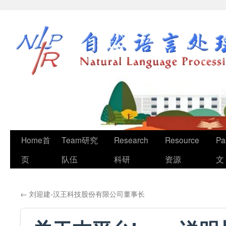
Home首
Team研究
Research
Resource
Pa
页
队伍
科研
资源
文
←
刘迎建-汉王科技股份有限公司董事长