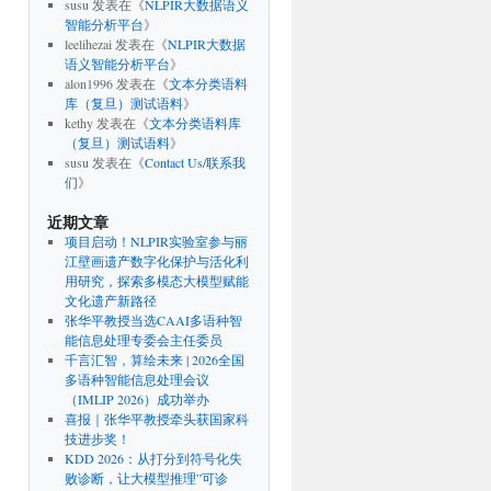
susu
发表在《
NLPIR大数据语义
智能分析平台
》
leelihezai
发表在《
NLPIR大数据
语义智能分析平台
》
alon1996
发表在《
文本分类语料
库（复旦）测试语料
》
kethy
发表在《
文本分类语料库
（复旦）测试语料
》
susu
发表在《
Contact Us/联系我
们
》
近期文章
项目启动！NLPIR实验室参与丽
江壁画遗产数字化保护与活化利
用研究，探索多模态大模型赋能
文化遗产新路径
张华平教授当选CAAI多语种智
能信息处理专委会主任委员
千言汇智，算绘未来 | 2026全国
多语种智能信息处理会议
（IMLIP 2026）成功举办
喜报｜张华平教授牵头获国家科
技进步奖！
KDD 2026：从打分到符号化失
败诊断，让大模型推理”可诊