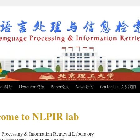
arch科研
Resource资源
Paper论文
News新闻
Contact us联系我们
ome to NLPIR lab
 Processing & Information Retrieval Laboratory