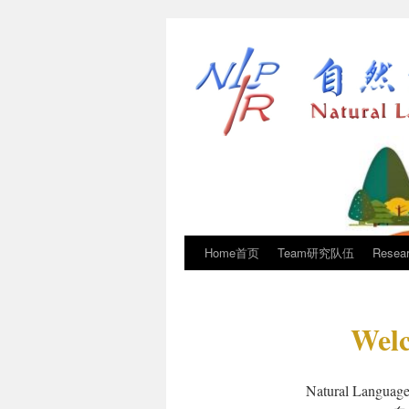
Home首页
Team研究队伍
Rese
Welc
Natural Language